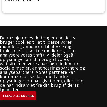
Denne hjemmeside bruger cookies Vi
bruger cookies til at tilpasse vores
indhold og annoncer, til at vise dig
funktioner til sociale medier og til at
analysere vores trafik. Vi deler også
oplysninger om din brug af vores
website med vores partnere inden for
sociale medier, annonceringspartnere og
analysepartnere. Vores partnere kan
kombinere disse data med andre
oplysninger, du har givet dem, eller som
TPI Fodbold
de har indsamlet fra din brug af deres
Kontoret ligger i "Boxen"
tjenester
Åben tirsdag 10-13, onsdag 14-19
Kontor@TPIfodbold.dk