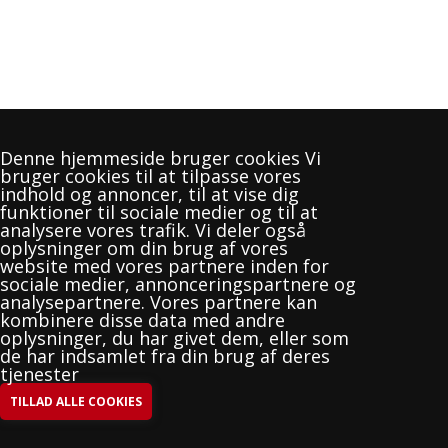
Denne hjemmeside bruger cookies Vi
bruger cookies til at tilpasse vores
indhold og annoncer, til at vise dig
funktioner til sociale medier og til at
analysere vores trafik. Vi deler også
oplysninger om din brug af vores
website med vores partnere inden for
sociale medier, annonceringspartnere og
analysepartnere. Vores partnere kan
kombinere disse data med andre
oplysninger, du har givet dem, eller som
TPI Fodbold
de har indsamlet fra din brug af deres
Kontoret ligger i "Boxen"
tjenester
Åben tirsdag 10-13, onsdag 14-19
Kontor@TPIfodbold.dk